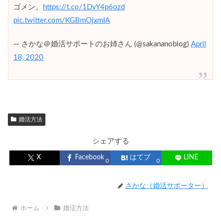
ゴメン。
https://t.co/1DvY4p6ozd
pic.twitter.com/KGBmOjxmIA
— さかな＠婚活サポートのお姉さん (@sakananoblog)
April
18, 2020
婚活方法
シェアする
X
Facebook
はてブ
LINE
0
0
さかな（婚活サポーター）
ホーム
婚活方法