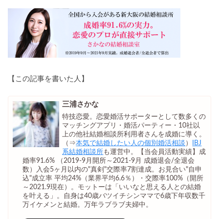
【この記事を書いた人】
三浦さかな
特技恋愛。恋愛婚活サポーターとして数多くの
マッチングアプリ・婚活パーティー・10社以
上の他社結婚相談所利用者さんを成婚に導く。
（⇒
本気で結婚したい人の個別婚活相談
）
IBJ
系結婚相談所
も運営中。【当会員活動実績】成
婚率91.6% （2019-9月開所～2021-9月 成婚退会/全退会
数）入会5ヶ月以内の"真剣"交際率7割達成。お見合い"自申
込"成立率 平均24%（業界平均6.6％）・交際率100%（開所
～2021.9現在）。モットーは「いいなと思える人との結婚
を叶える」。自身は40歳バツイチシンママで6歳下年収数千
万イケメンと結婚。万年ラブラブ夫婦中。