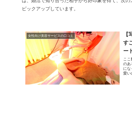
は、婚活で知り合った相手から好印象を得て、次の
ピックアップしています。
【
女性向け美容サービスの口コミ
す
ー
ここ
のあ
にな
愛い