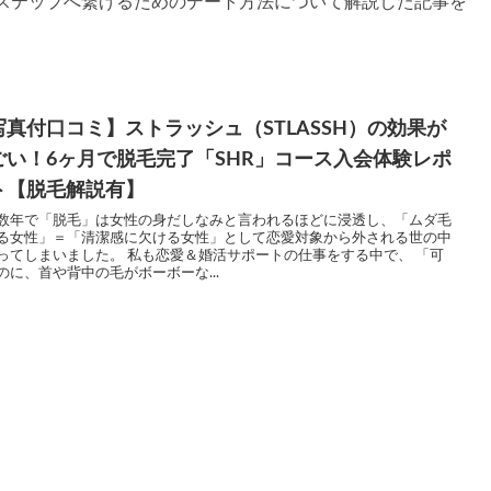
ステップへ繋げるためのデート方法について解説した記事を
写真付口コミ】ストラッシュ（STLASSH）の効果が
ごい！6ヶ月で脱毛完了「SHR」コース入会体験レポ
ト【脱毛解説有】
数年で「脱毛」は女性の身だしなみと言われるほどに浸透し、「ムダ毛
る女性」＝「清潔感に欠ける女性」として恋愛対象から外される世の中
ってしまいました。 私も恋愛＆婚活サポートの仕事をする中で、 「可
のに、首や背中の毛がボーボーな...