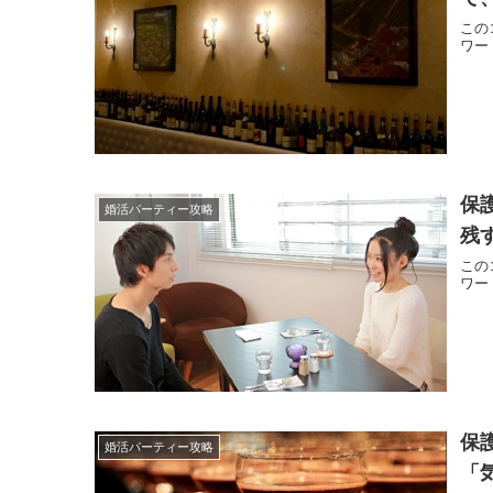
この
ワー
保
婚活パーティー攻略
残
この
ワー
保
婚活パーティー攻略
「