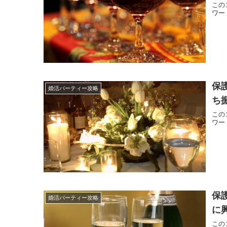
この
ワー
保
婚活パーティー攻略
ち
この
ワー
保
婚活パーティー攻略
に
この