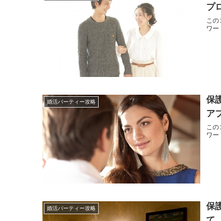
プ
この
ワー
保
婚活パーティー攻略
ア
この
ワー
保
婚活パーティー攻略
て